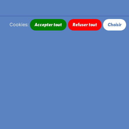
Cookies:
Accepter tout
Refuser tout
Choisir
L’équipe du Pavillon vous propose de
laisser une trace de votre expérience lors
de la Biennale. Devenez artiste ou poète,
écrivez un message pour demain, un
témoignage, qu’il soit abstrait, figuratif ou
fait de mots.